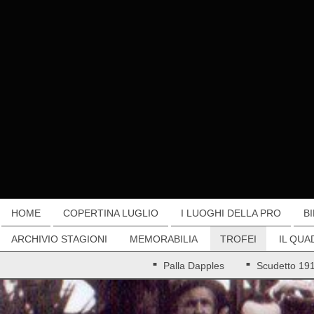
HOME
COPERTINA LUGLIO
I LUOGHI DELLA PRO
B
ARCHIVIO STAGIONI
MEMORABILIA
TROFEI
IL QUA
Palla Dapples
Scudetto 19