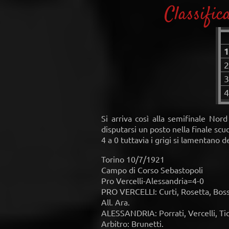
Classific
1
2
3
4
Si arriva così alla semifinale No
disputarsi un posto nella finale sc
4 a 0 tuttavia i grigi si lamentano 
Torino 10/7/1921
Campo di Corso Sebastopoli
Pro Vercelli-Alessandria=4-0
PRO VERCELLI: Curti, Rosetta, Bossol
All. Ara.
ALESSANDRIA: Porrati, Vercelli, Ticoz
Arbitro: Brunetti.