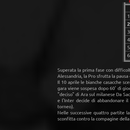
1
2
3
4
5
6
Superata la prima fase con difficol
Alessandria, la Pro sfrutta la pausa
Il 10 aprile le bianche casacche sce
gara viene sospesa dopo 60' di gioc
"deciso" di Ara sul milanese Da Sac
e l'Inter decide di abbandonare 
torneo).
Nelle successive quattro partite l
sconfitta contro la compagine della U