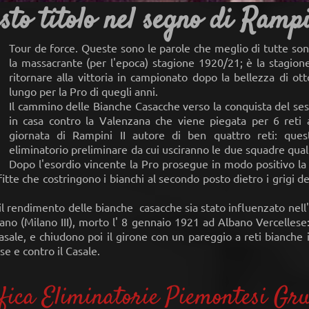
sto titolo nel segno di Ramp
Tour de force. Queste sono le parole che meglio di tutte son
la massacrante (per l'epoca) stagione 1920/21; è la stagion
ritornare alla vittoria in campionato dopo la bellezza di ot
lungo per la Pro di quegli anni.
Il cammino delle Bianche Casacche verso la conquista del sesto
in casa contro la Valenzana che viene piegata per 6 reti 
giornata di Rampini II autore di ben quattro reti: ques
eliminatorio preliminare da cui usciranno le due squadre qualif
Dopo l'esordio vincente la Pro prosegue in modo positivo la
fitte che costringono i bianchi al secondo posto dietro i grigi de
l rendimento delle bianche casacche sia stato influenzato nell'
ano (Milano III), morto l' 8 gennaio 1921 ad Albano Vercellese
asale, e chiudono poi il girone con un pareggio a reti bianche 
ese e contro il Casale.
ifica Eliminatorie Piemontesi Gr