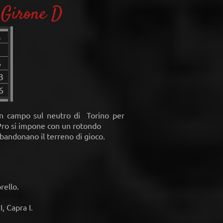
 Girone D
S
6
3
6
 in campo sul neutro di Torino per
 Pro si impone con un rotondo
bbandonano il terreno di gioco.
rello.
, Capra I.