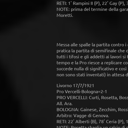
RETI: 1' Rampini II (P), 22' Gay (P),
NOTE: prima del termine della gara 
Moretti.
Messa alle spalle la partita contro i
pratica la partita di semifinale che d
tutti i tifosi e gli addetti ai lavori 
tempo e la Pro riesce a replicare c
succede nulla di significativo e cos
non sono stati inventati) in attesa 
Livorno 17/7/1921
Pro Vercelli-Bologna=2-1
PRO VERCELLI: Curti, Rosetta, Bossol
All. Ara.
BOLOGNA: Gainese, Zecchim, Rossi, Ge
Arbitro: Vagge di Genova.
RETI: 22' Alberti (B), 78' Ceria (P), 
NOTE: Rosetta sbaglia un calcio di 