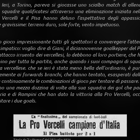
Ieri, a Torino, pareva si giocasse uno scialbo match dì alle
squadre qualificatesi attraverso una eliminazione iniziata nel
Vercelli e il Pisa hanno deluso l'aspettativa degli appass
e gravissime: terreno duro, sole forte, vento impetuoso.
gioco impressionante tutti gli spettatori a converegere l'atte
impatico: voglio dire di Giani, il diciannovenne goalkepper del 
attacco irruento dei vercellesi, lo debbono al loro portiere, che
ino per tutta la partita, anche quando i suoi compagni di squ
a vercellese. che se ieri è stata meno bella dell'ordinario, è pu
mente ai forwards branchi, che hanno tentato, esasperati dalla 
 continuamente le combinazioni di gioco per tentare di passare.
no una mezza dozzina di volte alla sua squadra dei gol che p
ria e di Rampini che han dato la vittoria alla Pro Vercelli, occ
tare i due goals.
Titolo de "La Stampa" del 25 luglio 1921