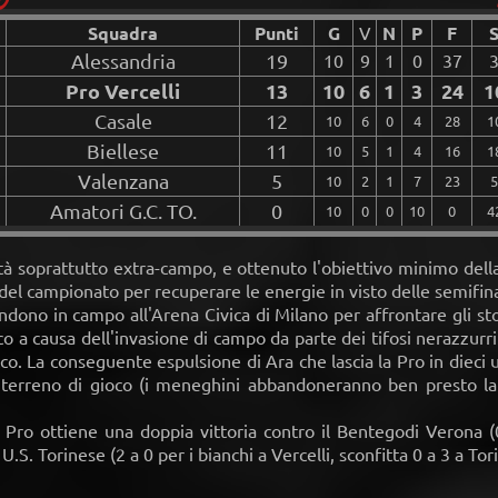
Squadra
Punti
G
V
N
P
F
Alessandria
19
10
9
1
0
37
Pro Vercelli
13
10
6
1
3
24
1
Casale
12
10
6
0
4
28
1
Biellese
11
10
5
1
4
16
1
Valenzana
5
10
2
1
7
23
5
Amatori G.C. TO.
0
10
0
0
10
0
4
tà soprattutto extra-campo, e ottenuto l'obiettivo minimo della 
 del campionato per recuperare le energie in visto delle semifina
ndono in campo all'Arena Civica di Milano per affrontare gli stor
o a causa dell'invasione di campo da parte dei tifosi nerazzur
co. La conseguente espulsione di Ara che lascia la Pro in dieci 
il terreno di gioco (i meneghini abbandoneranno ben presto l
a Pro ottiene una doppia vittoria contro il Bentegodi Verona (
.S. Torinese (2 a 0 per i bianchi a Vercelli, sconfitta 0 a 3 a Tor