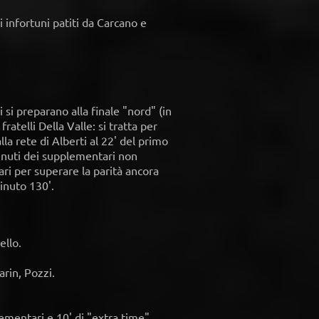
 infortuni patiti da Carcano e
i si preparano alla finale "nord" (in
ratelli Della Valle: si tratta per
 alla rete di Alberti al 22' del primo
minuti dei supplementari non
ari per superare la parità ancora
inuto 130'.
ello.
arin, Pozzi.
ementari e 10' di "extra time".