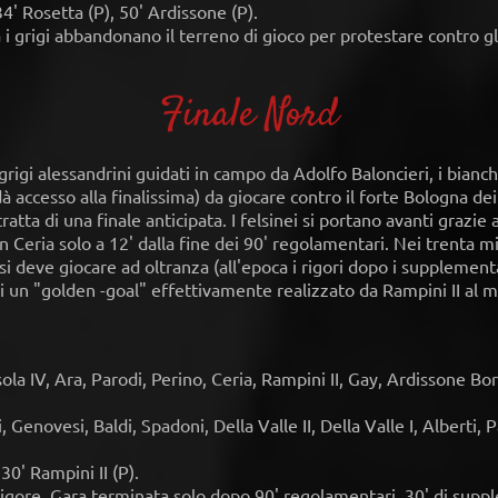
 34' Rosetta (P), 50' Ardissone (P).
i grigi abbandonano il terreno di gioco per protestare contro gli
Finale Nord
 grigi alessandrini guidati in campo da Adolfo Baloncieri, i bianch
à accesso alla finalissima) da giocare contro il forte Bologna dei f
si tratta di una finale anticipata. I felsinei si portano avanti grazie
on Ceria solo a 12' dalla fine dei 90' regolamentari. Nei trenta 
ì si deve giocare ad oltranza (all'epoca i rigori dopo i supplement
di un "golden -goal" effettivamente realizzato da Rampini II al m
a IV, Ara, Parodi, Perino, Ceria, Rampini II, Gay, Ardissone Bor
novesi, Baldi, Spadoni, Della Valle II, Della Valle I, Alberti, P
130' Rampini II (P).
rigore. Gara terminata solo dopo 90' regolamentari, 30' di suppl