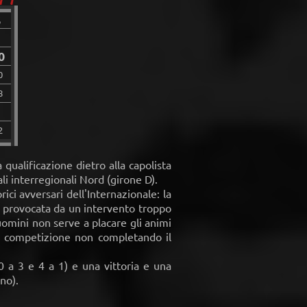
S
3
0
0
8
2
qualificazione dietro alla capolista
li interregionali Nord (girone D).
ici avversari dell'Internazionale: la
ri provocata da un intervento troppo
uomini non serve a placare gli animi
a competizione non completando il
0 a 3 e 4 a 1) e una vittoria e una
ino).