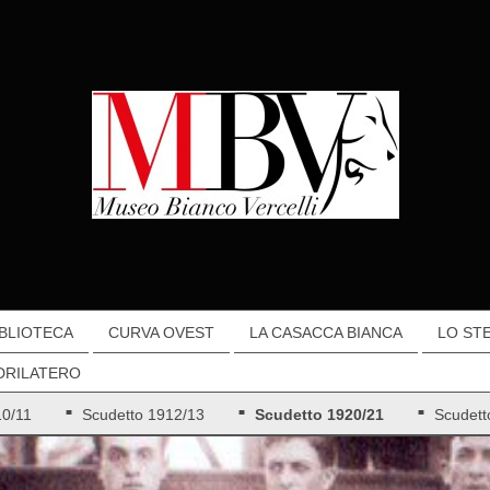
IBLIOTECA
CURVA OVEST
LA CASACCA BIANCA
LO ST
DRILATERO
10/11
Scudetto 1912/13
Scudetto 1920/21
Scudett