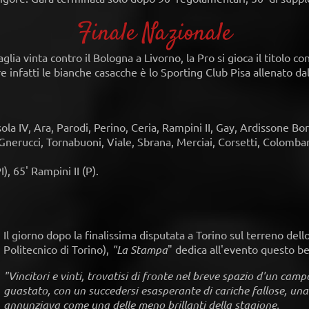
Finale Nazionale
aglia vinta contro il Bologna a Livorno, la Pro si gioca il titolo 
dare infatti le bianche casacche è lo Sporting Club Pisa allenato d
a IV, Ara, Parodi, Perino, Ceria, Rampini II, Gay, Ardissone Bor
, Gnerucci, Tornabuoni, Viale, Sbrana, Merciai, Corsetti, Colombar
I), 65' Rampini II (P).
Il giorno dopo la finalissima disputata a Torino sul terreno del
Politecnico di Torino),
"La Stampa
" dedica all'evento questo bel
"Vincitori e vinti, trovatisi di fronte nel breve spazio d'un cam
guastato, con un succedersi esasperante di cariche fallose, una 
annunziava come una delle meno brillanti della stagione.