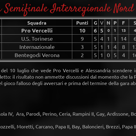
a Semifinale Interregionale Nord
Squadra
Punti
G
V
N
P
F
Pro Vercelli
10
6
5
0
1
13
4
U.S. Torinese
9
5
4
1
1
14
Internazionale
3
5
1
1
4
8
1
Bentegodi Verona
2
5
1
0
5
4
1
rd del 10 luglio che vede Pro Vercelli e Alessandria scendere
udetto: il risultato non ammette discussioni dal momento che la
del gioco falloso degli avversari e prima del termine della gara a
a IV, Ara, Parodi, Perino, Ceria, Rampini II, Gay, Ardissone, Bo
zelli, Moretti, Carcano, Papa II, Bay, Baloncieri, Brezzi, Papa III