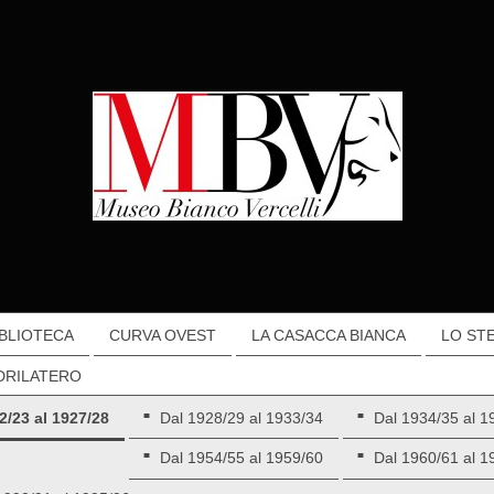
IBLIOTECA
CURVA OVEST
LA CASACCA BIANCA
LO ST
DRILATERO
2/23 al 1927/28
Dal 1928/29 al 1933/34
Dal 1934/35 al 1
Dal 1954/55 al 1959/60
Dal 1960/61 al 1