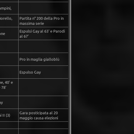
ampini,
Borello,
Partita n° 200 della Pro in
massima serie
Espulsi Gay al 63' e Parodi
one
al 67'
Pro in maglia gialloblù
Espulso Gay
e, 40' e
 78'
ay
Gara posticipata al 20
 II (3)
maggio causa elezioni