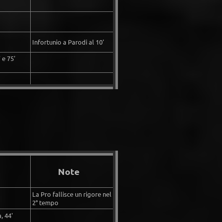
Infortunio a Parodi al 10'
 e 75'
Note
La Pro fallisce un rigore nel
2° tempo
, 44'