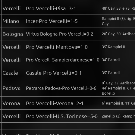
Vercelli
Pro Vercelli-Pisa=3-1
48' Gay, 58' e 75' R
Rampini II (3), rig. 
Milano
Inter-Pro Vercelli=1-5
Gay
Bologna
Virtus Bologna-Pro Vercelli=0-2
20' Gay, 30' Ardiss
Vercelli
Pro Vercelli-Mantova=1-0
35' Rampini II
Vercelli
Pro Vercelli-Sampierdarenese=1-0
34' Parodi
Casale
Casale-Pro Vercelli=0-1
35' Parodi
9' Gay, 32' Ardisson
Padova
Petrarca Padova-Pro Vercelli=0-6
44' Rampini II, 67' e
Borello
Verona
Pro Vercelli-Verona=2-1
6' Rampini II, 11' G
Vercelli
Pro Vercelli-U.S. Torinese=5-0
Zanello (2), Rampini