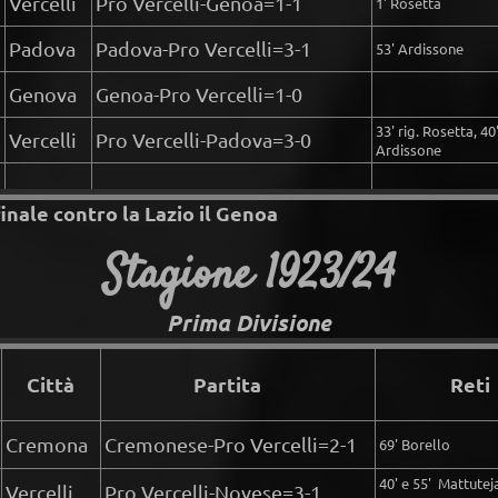
Vercelli
Pro Vercelli-Genoa=1-1
1' Rosetta
Padova
Padova-Pro Vercelli=3-1
53' Ardissone
Genova
Genoa-Pro Vercelli=1-0
33' rig. Rosetta, 40'
Vercelli
Pro Vercelli-Padova=3-0
Ardissone
finale contro la Lazio il Genoa
Stagione 1923/24
Prima Divisione
Città
Partita
Reti
Cremona
Cremonese-Pro Vercelli=2-1
69' Borello
40' e 55' Mattuteja
Vercelli
Pro Vercelli-Novese=3-1