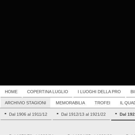
HOME
COPERTINA LUGLIO
I LUOGHI DELLA PRO
B
ARCHIVIO STAGIONI
MEMORABILIA
TROFEI
IL QUA
Dal 1906 al 1911/12
Dal 1912/13 al 1921/22
Dal 192