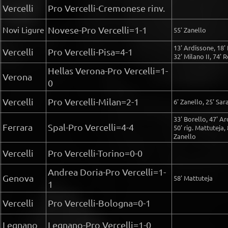
Vercelli
Pro Vercelli-Cremonese rinv.
Novi Ligure
Novese-Pro Vercelli=1-1
55' Zanello
13' Ardissone, 18' 
Vercelli
Pro Vercelli-Pisa=4-1
32' Milano II, 74' 
Hellas Verona-Pro Vercelli=1-
Verona
0
Vercelli
Pro Vercelli-Milan=2-1
6' Zanello, 25' Sar
33' Borello, 47' Ar
Ferrara
Spal-Pro Vercelli=4-4
50' rig. Mattuteja, 
Zanello
Vercelli
Pro Vercelli-Torino=0-0
Andrea Doria-Pro Vercelli=1-
Genova
58' Mattuteja
1
Vercelli
Pro Vercelli-Bologna=0-1
Legnano
Legnano-Pro Vercelli=1-0