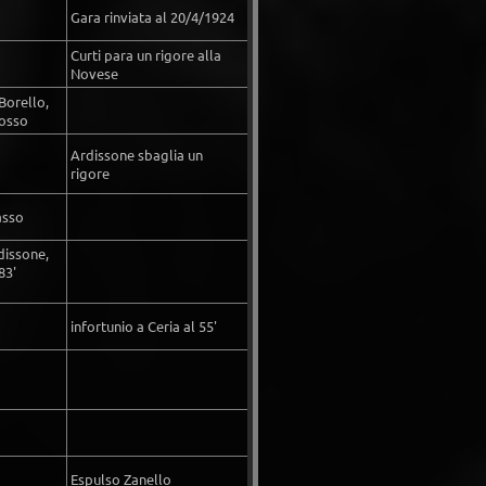
Gara rinviata al 20/4/1924
Curti para un rigore alla
Novese
Borello,
Rosso
Ardissone sbaglia un
rigore
asso
dissone,
83'
infortunio a Ceria al 55'
Espulso Zanello