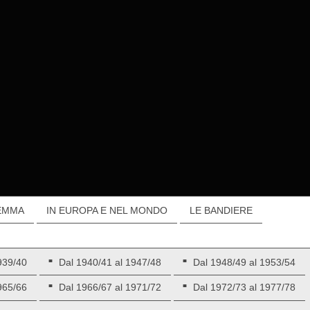
EMMA
IN EUROPA E NEL MONDO
LE BANDIERE
939/40
Dal 1940/41 al 1947/48
Dal 1948/49 al 1953/54
965/66
Dal 1966/67 al 1971/72
Dal 1972/73 al 1977/78