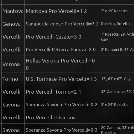
Mantova
Mantova-Pro Vercelli=1-2
7' e 19' Rosetta
Genova
Sampierdarenese-Pro Vercelli=3-2
Rosetta, Borello
7' Rosetta, 29' Ard
Vercelli
Pro Vercelli-Casale=3-0
Gay
Vercelli
Pro Vercelli-Petrarca Padova=2-0
2' Rampini II, 44' 
Hellas Verona-Pro Vercelli=0-
Verona
0
Torino
U.S. Torinese-Pro Vercelli=1-3
17', 63' e 67' Gay
Vercelli
Pro Vercelli-Torino=2-1
42' Ardissone, 59' 
Savona
Speranza Savona-Pro Vercelli=0-2
3' e 24' Rosetta
Vercelli
Pro Vercelli-Pisa rinv.
20' Zanello, 33' e 6
Savona
Speranza Savona-Pro Vercelli=0-3
Rosetta,