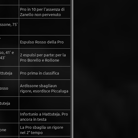
Pro in 10 per l'assenza di
Zanello non pervenuto
ssone, 75'
'
Espulso Rosso della Pro
so, 41' e
2 espulsi per parte: per la
 43'
Pro Borello e Rollone
ttuteja
Pro prima in classifica
Ardissone sbagliaun
Rosso
rigore, esordisce Piccaluga
tuteja
Infortunio a Mattuteja. Pro
ancora in testa
La Pro sbaglia un rigore
sone
nel 2° tempo