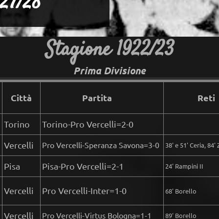
927/28
Stagione 1922/23
Prima Divisione
Città
Partita
Reti
Torino
Torino-Pro Vercelli=2-0
Vercelli
Pro Vercelli-Speranza Savona=3-0
38' e 51' Ceria, 84'
Pisa
Pisa-Pro Vercelli=2-1
24' Rampini II
Vercelli
Pro Vercelli-Inter=1-0
68' Borello
Vercelli
Pro Vercelli-Virtus Bologna=1-1
89' Borello