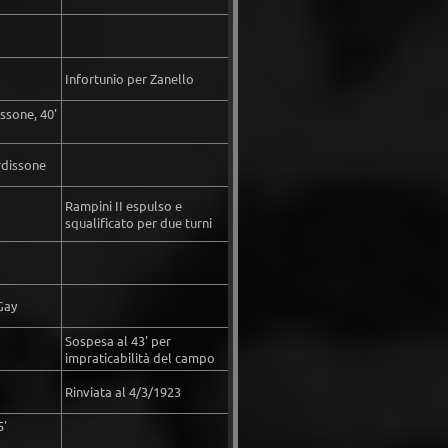
Infortunio per Zanello
issone, 40'
Ardissone
Rampini II espulso e
squalificato per due turni
Gay
Sospesa al 43' per
impraticabilità del campo
Rinviata al 4/3/1923
5'