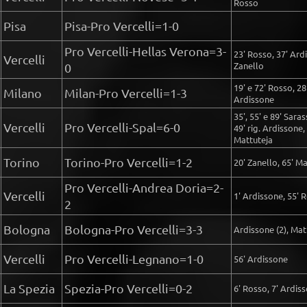
Rosso
Pisa
Pisa-Pro Vercelli=1-0
Pro Vercelli-Hellas Verona=3-
23' Rosso, 37' Ardi
Vercelli
Zanello
0
19' e 72' Rosso, 28
Milano
Milan-Pro Vercelli=1-3
Ardissone
35', 55' e 89' Saras
Vercelli
Pro Vercelli-Spal=6-0
49' rig. Ardissone,
Mattuteja
Torino
Torino-Pro Vercelli=1-2
20' Zanello, 65' Ma
Pro Vercelli-Andrea Doria=2-
Vercelli
1' Ardissone, 55' 
2
Bologna
Bologna-Pro Vercelli=3-3
Ardissone (2), Mat
Vercelli
Pro Vercelli-Legnano=1-0
56' Ardissone
La Spezia
Spezia-Pro Vercelli=0-2
6' Rosso, 7' Ardis