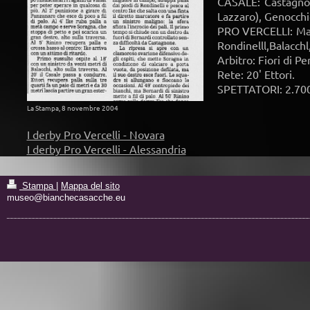
CASALE: Castagnone
Lazzaro), Genocchi
PRO VERCELLI: Mand
Rondinelll,Balacchl
Arbitro: Fiori di Pe
Rete: 20' Ettori.
SPETTATORI: 2.70
La Stampa, 8 novembre 2004
I derby Pro Vercelli - Novara
I derby Pro Vercelli - Alessandria
Stampa
|
Mappa del sito
museo@bianchecasacche.eu