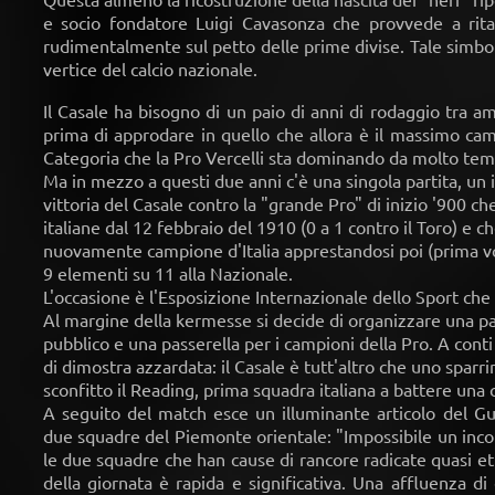
e socio fondatore Luigi Cavasonza che provvede a rita
rudimentalmente sul petto delle prime divise. Tale simbolo
vertice del calcio nazionale.
Il Casale ha bisogno di un paio di anni di rodaggio tra a
prima di approdare in quello che allora è il massimo cam
Categoria che la Pro Vercelli sta dominando da molto tem
Ma in mezzo a questi due anni c'è una singola partita, un 
vittoria del Casale contro la "grande Pro" di inizio '900 
italiane dal 12 febbraio del 1910 (0 a 1 contro il Toro) e c
nuovamente campione d'Italia apprestandosi poi (prima vol
9 elementi su 11 alla Nazionale.
L'occasione è l'Esposizione Internazionale dello Sport che q
Al margine della kermesse si decide di organizzare una part
pubblico e una passerella per i campioni della Pro. A conti f
di dimostra azzardata: il Casale è tutt'altro che uno sparri
sconfitto il Reading, prima squadra italiana a battere una
A seguito del match esce un illuminante articolo del Gu
due squadre del Piemonte orientale: "Impossibile un inco
le due squadre che han cause di rancore radicate quasi et
della giornata è rapida e significativa. Una affluenza di