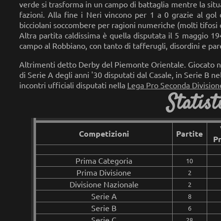
verde si trasforma in un campo di battaglia mentre la sit
fazioni. Alla fine i Neri vincono per 1 a 0 grazie al go
bicciolani soccombere per ragioni numeriche (molti tifosi 
Altra partita caldissima è quella disputata il 5 maggio 194
campo al Robbiano, con tanto di tafferugli, disordini e par
Altrimenti detto Derby del Piemonte Orientale. Giocato ne
di Serie A degli anni '30 disputati dal Casale, in Serie B n
incontri ufficiali disputati nella
Lega Pro Seconda Divisio
Statis
Competizioni
Partite
Pr
Prima Categoria
10
Prima Divisione
2
Divisione Nazionale
2
Serie A
8
Serie B
6
Serie C
28