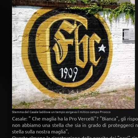
Stemma del Casale laddove un tempo sorgeva il mitico campo Priocco
Casale: " Che maglia ha la Pro Vercelli"? "Bianca", gli ris
non abbiamo una stella che sia in grado di proteggerci 
stella sulla nostra maglia".
Questa almeno la ricostruzione della nascita dei "neri" ripor