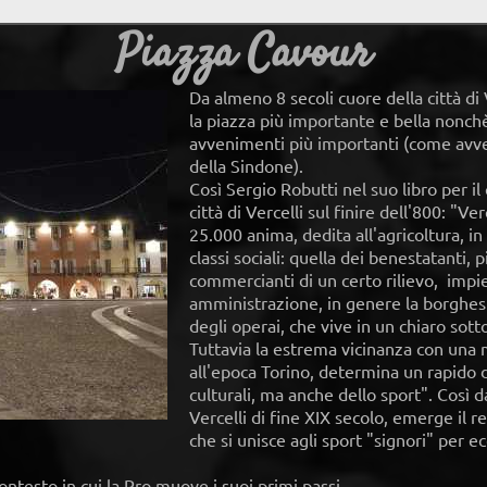
Piazza Cavour
Da almeno 8 secoli cuore della città di
la piazza più importante e bella nonchè
avvenimenti più importanti (come avv
della Sindone).
Così Sergio Robutti nel suo libro per il
città di Vercelli sul finire dell'800: "Ve
25.000 anima, dedita all'agricoltura, in
classi sociali: quella dei benestatanti, pi
commercianti di un certo rilievo, impie
amministrazione, in genere la borghesia;
degli operai, che vive in un chiaro sot
Tuttavia la estrema vicinanza con una 
all'epoca Torino, determina un rapido d
culturali, ma anche dello sport". Così d
Vercelli di fine XIX secolo, emerge il r
che si unisce agli sport "signori" per
ontesto in cui la Pro muove i suoi primi passi.