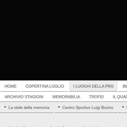
HOME
COPERTINA LUGLIO
I LUOGHI DELLA PRO
B
ARCHIVIO STAGIONI
MEMORABILIA
TROFEI
IL QUA
La stele della memoria
Centro Sportivo Luigi Bozino