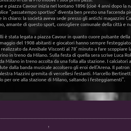
 e piazza Cavour inizia nel lontano 1896 (cioè 4 anni dopo la na
lice "passatempo sportivo" diventa ben presto una faccenda più 
in chiaro: la società aveva sede presso gli antichi magazzini Ca
no, amante di questo sport, consigliere comunale della città e n
elli è stata legata a piazza Cavour in quanto cuore pulsante della
 maggio del 1908 abitanti e giocatori hanno sempre festeggiato 
 realizzato da Annibale Visconti al 78' minuto a fare scoppiare l
ino in treno da Milano. Sulla festa di quella sera scrive Luca Rol
da Milano in treno accolta da una folla alla stazione. I calciatori 
dute dalla banda musicale accolsero gli eroi dell'Arena. Il patr
alestra Mazzini gremita di vercellesi festanti. Marcello Bertinett
o per ore alla stazione di Milano, saltando i festeggiamenti".
↑