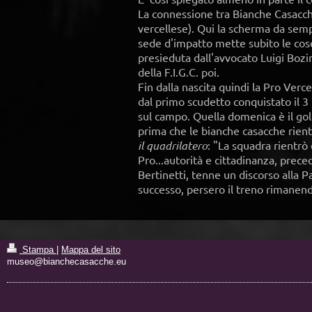
La connessione tra Bianche Casacche
vercellese). Qui la scherma da semp
sede d'impatto mette subito le cose 
presieduta dall'avvocato Luigi Bozi
della F.I.G.C. poi.
Fin dalla nascita quindi la Pro Verc
dal primo scudetto conquistato il 3
sul campo. Quella domenica è il gol
prima che le bianche casacche rientr
il quadrilatero
: "La squadra rientrò 
Pro...autorità e cittadinanza, prece
Bertinetti, tenne un discorso alla P
successo, persero il treno rimanend
Stampa
|
Mappa del sito
museo@bianchecasacche.eu