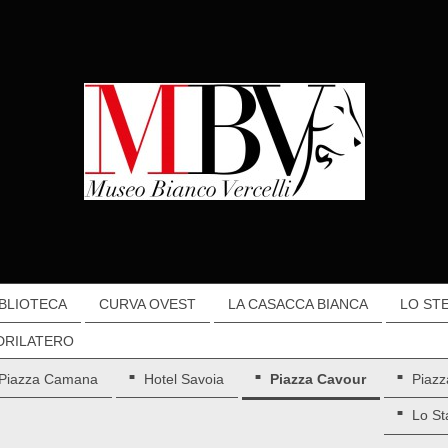
IBLIOTECA
CURVA OVEST
LA CASACCA BIANCA
LO ST
DRILATERO
Piazza Camana
Hotel Savoia
Piazza Cavour
Piazz
Lo St