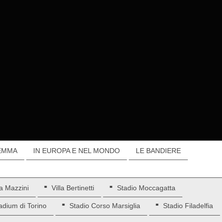
EMMA
IN EUROPA E NEL MONDO
LE BANDIERE
a Mazzini
Villa Bertinetti
Stadio Moccagatta
adium di Torino
Stadio Corso Marsiglia
Stadio Filadelfia