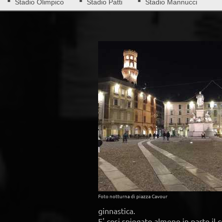
Stadio Olimpico
Stadio Patti
Stadio Mannucci
Foto notturna di piazza Cavour
ginnastica.
E' cosi spiegato almeno in parte il c