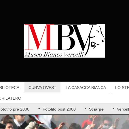
IBLIOTECA
CURVA OVEST
LA CASACCA BIANCA
LO ST
DRILATERO
ototifo pre 2000
Fototifo post 2000
Sciarpe
Vercel