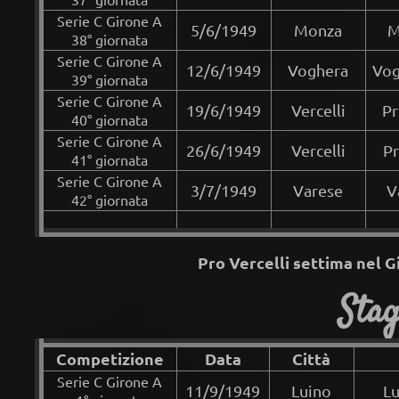
Serie C Girone A
5/6/1949
Monza
M
38° giornata
Serie C Girone A
12/6/1949
Voghera
Vog
39° giornata
Serie C Girone A
19/6/1949
Vercelli
Pr
40° giornata
Serie C Girone A
26/6/1949
Vercelli
Pr
41° giornata
Serie C Girone A
3/7/1949
Varese
V
42° giornata
Pro Vercelli settima nel G
Stag
Competizione
Data
Città
Serie C Girone A
11/9/1949
Luino
Lu