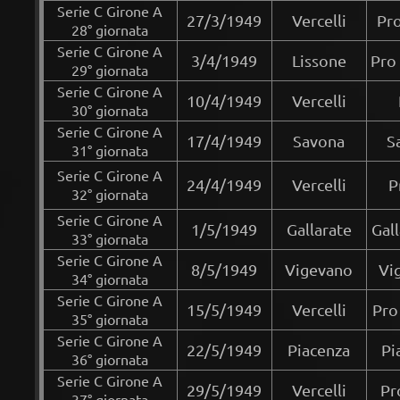
Serie C Girone A
27/3/1949
Vercelli
Pro
28° giornata
Serie C Girone A
3/4/1949
Lissone
Pro 
29° giornata
Serie C Girone A
10/4/1949
Vercelli
30° giornata
Serie C Girone A
17/4/1949
Savona
S
31° giornata
Serie C Girone A
24/4/1949
Vercelli
P
32° giornata
Serie C Girone A
1/5/1949
Gallarate
Gal
33° giornata
Serie C Girone A
8/5/1949
Vigevano
Vi
34° giornata
Serie C Girone A
15/5/1949
Vercelli
Pro
35° giornata
Serie C Girone A
22/5/1949
Piacenza
Pi
36° giornata
Serie C Girone A
29/5/1949
Vercelli
Pr
37° giornata