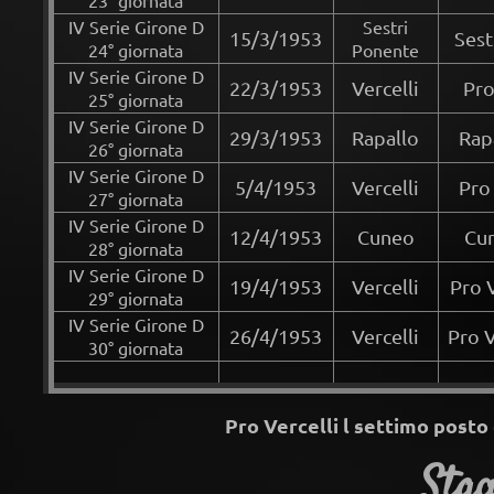
23° giornata
IV Serie Girone D
Sestri
15/3/1953
Sest
24° giornata
Ponente
IV Serie Girone D
22/3/1953
Vercelli
Pro
25° giornata
IV Serie Girone D
29/3/1953
Rapallo
Rap
26° giornata
IV Serie Girone D
5/4/1953
Vercelli
Pro
27° giornata
IV Serie Girone D
12/4/1953
Cuneo
Cun
28° giornata
IV Serie Girone D
19/4/1953
Vercelli
Pro 
29° giornata
IV Serie Girone D
26/4/1953
Vercelli
Pro V
30° giornata
Pro Vercelli l settimo posto
Stag