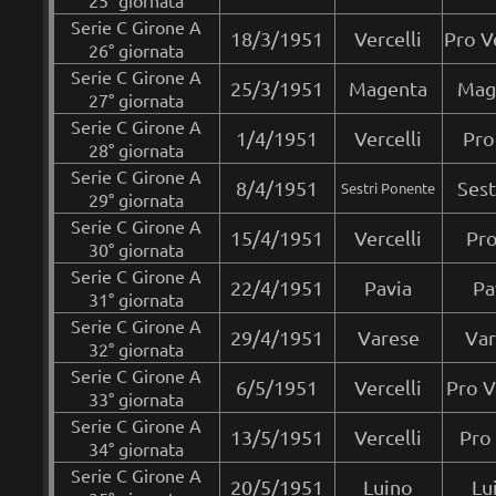
25° giornata
Serie C Girone A
18/3/1951
Vercelli
Pro V
26° giornata
Serie C Girone A
25/3/1951
Magenta
Mage
27° giornata
Serie C Girone A
1/4/1951
Vercelli
Pro
28° giornata
Serie C Girone A
8/4/1951
Sest
Sestri Ponente
29° giornata
Serie C Girone A
15/4/1951
Vercelli
Pro
30° giornata
Serie C Girone A
22/4/1951
Pavia
Pa
31° giornata
Serie C Girone A
29/4/1951
Varese
Var
32° giornata
Serie C Girone A
6/5/1951
Vercelli
Pro V
33° giornata
Serie C Girone A
13/5/1951
Vercelli
Pro
34° giornata
Serie C Girone A
20/5/1951
Luino
Lu